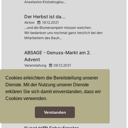
Anastasios Kiotsekoglou...
Der Herbst ist da...
Aktion
19.12.2021
...und die Blumenampeln müssen weichen.
Wir bedanken uns nochmal ganz herzlich bei den
Mitarbeitern des Bauh...
ABSAGE - Genuss-Markt am 2.
Advent
Veranstaltung
06.12.2021
Absage - Genussmarkt am 2. Advent...
Cookies erleichtern die Bereitstellung unserer
Dienste. Mit der Nutzung unserer Dienste
Havixbecker FRÜHStart
erklären Sie sich damit einverstanden, dass wir
Veranstaltung
10.11.2021
Cookies verwenden.
Das nächste Unternehmerfrühstück zum
Austausch und Netzwerken steht vor der Tür. Wir
Verstanden
treffen uns am 10.11. im Eli...