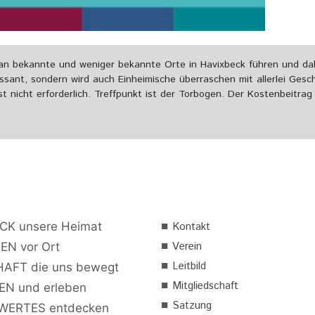
an bekannte und weniger bekannte Orte in Havixbeck führen und dab
essant, sondern wird auch Einheimische überraschen mit allerlei Ges
 nicht erforderlich. Treffpunkt ist der Torbogen. Der Kostenbeitrag 
■
CK unsere Heimat
Kontakt
■
Verein
EN vor Ort
■
Leitbild
AFT die uns bewegt
■
Mitgliedschaft
N und erleben
■
Satzung
ERTES entdecken