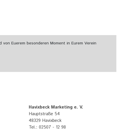
Bild von Euerem besonderen Moment in Eurem Verein
Havixbeck Marketing e. V.
Hauptstraße 54
48329 Havixbeck
Tel.: 02507 - 12 98