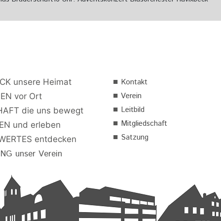
■
CK unsere Heimat
Kontakt
■
Verein
EN vor Ort
■
Leitbild
AFT die uns bewegt
■
Mitgliedschaft
N und erleben
■
Satzung
ERTES entdecken
G unser Verein