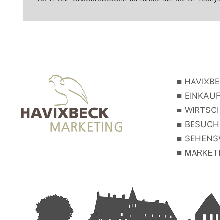
■
HAVIXBE
■
EINKAUF
■
WIRTSCH
■
BESUCHE
■
SEHENSW
■
MARKETIN