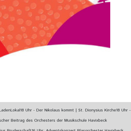
LadenLokal
18 Uhr - Der Nikolaus kommt | St. Dionysius Kirche
18 Uhr 
lischer Beitrag des Orchesters der Musikschule Havixbeck
sius Bruderschaft
16 Uhr: Adventskonzert Blasorchester Havixbeck