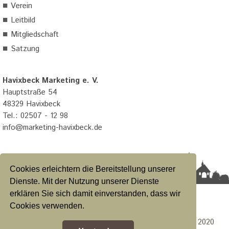
■
Verein
■
Leitbild
■
Mitgliedschaft
■
Satzung
Havixbeck Marketing e. V.
Hauptstraße 54
48329 Havixbeck
Tel.: 02507 - 12 98
info@marketing-havixbeck.de
Cookies erleichtern die Bereitstellung unserer
Dienste. Mit der Nutzung unserer Dienste
erklären Sie sich damit einverstanden, dass wir
Datenschutzerklärung
|
Impressum
|
Satzung
Cookies verwenden.
Konzeption & Design Calcanto Werbeagentur GmbH 2020