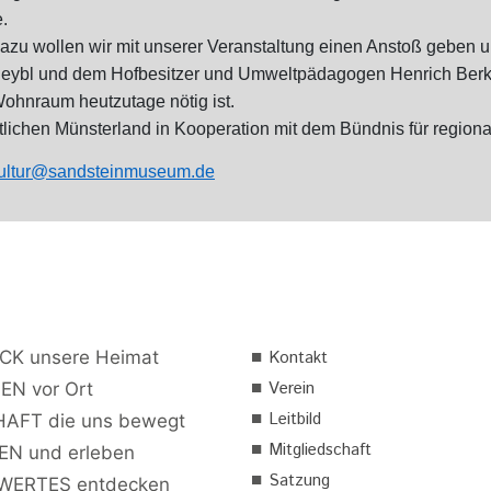
.
azu wollen wir mit unserer Veranstaltung einen Anstoß geben 
 Heybl und dem Hofbesitzer und Umweltpädagogen Henrich Berkh
Wohnraum heutzutage nötig ist.
lichen Münsterland in Kooperation mit dem Bündnis für regional
ultur@sandsteinmuseum.de
■
CK unsere Heimat
Kontakt
■
Verein
EN vor Ort
■
Leitbild
AFT die uns bewegt
■
Mitgliedschaft
N und erleben
■
Satzung
ERTES entdecken