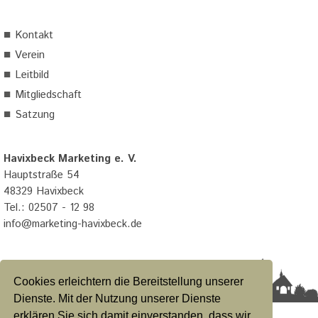
■
Kontakt
■
Verein
■
Leitbild
■
Mitgliedschaft
■
Satzung
Havixbeck Marketing e. V.
Hauptstraße 54
48329 Havixbeck
Tel.: 02507 - 12 98
info@marketing-havixbeck.de
Cookies erleichtern die Bereitstellung unserer
Dienste. Mit der Nutzung unserer Dienste
erklären Sie sich damit einverstanden, dass wir