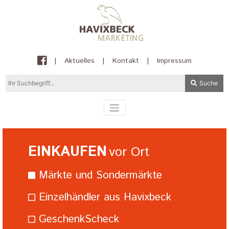
|
Aktuelles
|
Kontakt
|
Impressum
Suche
EINKAUFEN
vor Ort
Märkte und Sondermärkte
Einzelhändler aus Havixbeck
GeschenkScheck