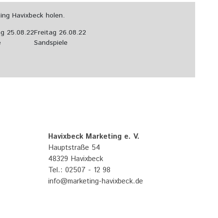
ing Havixbeck holen.
g 25.08.22
Freitag 26.08.22
e
Sandspiele
Havixbeck Marketing e. V.
Hauptstraße 54
48329 Havixbeck
Tel.: 02507 - 12 98
info@marketing-havixbeck.de