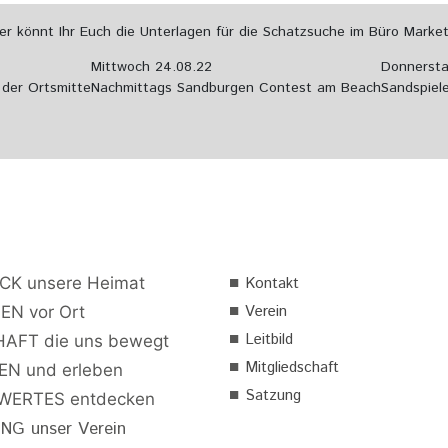
 könnt Ihr Euch die Unterlagen für die Schatzsuche im Büro Market
Mittwoch 24.08.22
Donnersta
 der Ortsmitte
Nachmittags Sandburgen Contest am Beach
Sandspiel
■
CK unsere Heimat
Kontakt
■
Verein
EN vor Ort
■
Leitbild
AFT die uns bewegt
■
Mitgliedschaft
N und erleben
■
Satzung
ERTES entdecken
G unser Verein