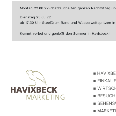
Montag 22.08.22
Schatzsuche
Den ganzen Nachmittag über
Dienstag 23.08.22
ab 17.30 Uhr SteelDrum Band und Wasserweitspritzen in
Kommt vorbei und genießt den Sommer in Havixbeck!
■
HAVIXBE
■
EINKAUF
■
WIRTSCH
■
BESUCHE
■
SEHENSW
■
MARKETIN