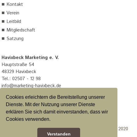
■
Kontakt
■
Verein
■
Leitbild
■
Mitgliedschaft
■
Satzung
Havixbeck Marketing e. V.
Hauptstraße 54
48329 Havixbeck
Tel.: 02507 - 12 98
info@marketing-havixbeck.de
Cookies erleichtern die Bereitstellung unserer
Dienste. Mit der Nutzung unserer Dienste
erklären Sie sich damit einverstanden, dass wir
Datenschutzerklärung
|
Impressum
|
Satzung
Cookies verwenden.
Konzeption & Design Calcanto Werbeagentur GmbH 2020
Verstanden