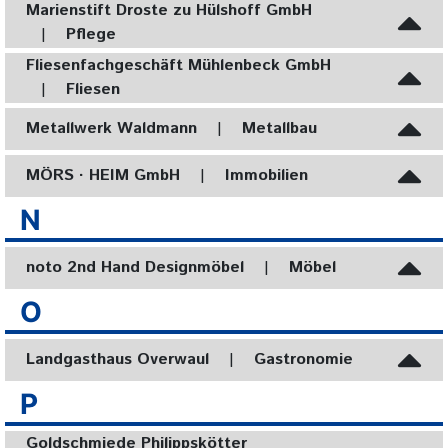
Marienstift Droste zu Hülshoff GmbH
|
Pflege
Fliesenfachgeschäft Mühlenbeck GmbH
|
Fliesen
Metallwerk Waldmann
|
Metallbau
MÖRS · HEIM GmbH
|
Immobilien
N
noto 2nd Hand Designmöbel
|
Möbel
O
Landgasthaus Overwaul
|
Gastronomie
P
Goldschmiede Philippskötter