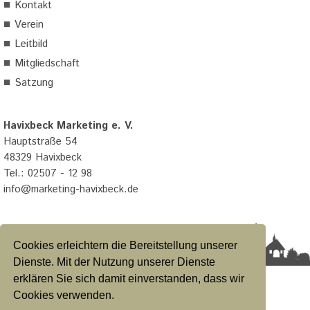
■
Kontakt
■
Verein
■
Leitbild
■
Mitgliedschaft
■
Satzung
Havixbeck Marketing e. V.
Hauptstraße 54
48329 Havixbeck
Tel.: 02507 - 12 98
info@marketing-havixbeck.de
Cookies erleichtern die Bereitstellung unserer
Dienste. Mit der Nutzung unserer Dienste
erklären Sie sich damit einverstanden, dass wir
Datenschutzerklärung
|
Impressum
|
Satzung
Cookies verwenden.