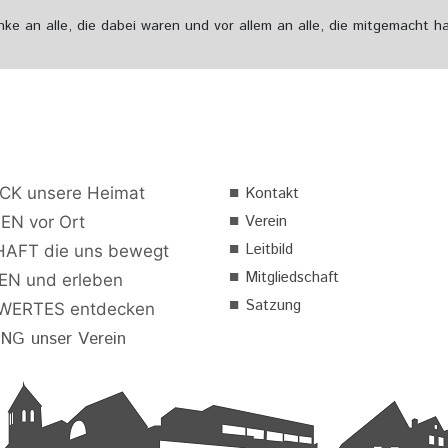
ke an alle, die dabei waren und vor allem an alle, die mitgemacht h
■
CK unsere Heimat
Kontakt
■
Verein
EN vor Ort
■
Leitbild
AFT die uns bewegt
■
Mitgliedschaft
N und erleben
■
Satzung
ERTES entdecken
G unser Verein