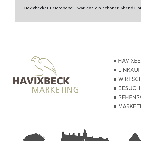
Havixbecker Feierabend - war das ein schöner Abend.
Dan
■
HAVIXBE
■
EINKAUF
■
WIRTSCH
■
BESUCHE
■
SEHENSW
■
MARKETIN