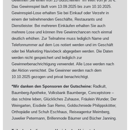
Gewinnen Sie einen von 15 Gutscheinen* im Wert von je 30 €.
Das Gewinnspiel läuft vom 13.09.2025 bis zum 10.10.2025.
Gewinnspiel-Lose erhalten Sie bei Einkauf oder Verzehr in
einem der teilnehmenden Geschäfte, Restaurants und
Dienstleister. Bei mehreren Einkäufen erhalten Sie auch
mehrere Lose und können Ihre Gewinnchancen noch einmal
deutlich erhöhen. Zur Teilnahme muss lediglich Name und
Telefonnummer auf dem Los notiert werden und im Geschäft
oder bei Marketing Havixbeck abgegeben werden. Die Daten
werden nicht gespeichert und lediglich zur
Gewinnerbenachrichtigung verwendet. Alle Lose werden nach
der Aktion vernichtet. Die Gewinner werden nach dem
10.10.2025 gezogen und privat benachrichtigt.
*Wir danken den Sponsoren der Gutscheine:
Radkult,
Baumberg-Apotheke, Volksbank Baumberge, Conceptstore –
das schöne leben, Glückliches Zuhause, Fräulein Wunder, Der
Weingarten, Eisdiele San Remo, Goldschmiede Philippskötter,
Orthopädie und Schuh Eschhaus, Reiseagentur Meimberg,
Juwelier Petermann, Brillenmode Bäumer und Bücher Janning.