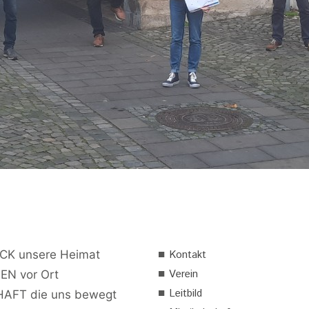
■
CK unsere Heimat
Kontakt
■
Verein
EN vor Ort
■
Leitbild
AFT die uns bewegt