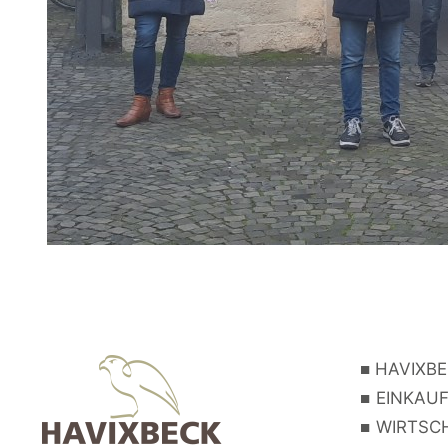
■
HAVIXBE
■
EINKAUF
■
WIRTSCH