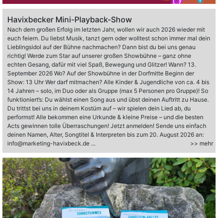
Havixbecker Mini-Playback-Show
Nach dem großen Erfolg im letzten Jahr, wollen wir auch 2026 wieder mit
euch feiern. Du liebst Musik, tanzt gern oder wolltest schon immer mal dein
Lieblingsidol auf der Bühne nachmachen? Dann bist du bei uns genau
richtig! Werde zum Star auf unserer großen Showbühne – ganz ohne
echten Gesang, dafür mit viel Spaß, Bewegung und Glitzer! Wann? 13.
September 2026 Wo? Auf der Showbühne in der Dorfmitte Beginn der
Show: 13 Uhr Wer darf mitmachen? Alle Kinder & Jugendliche von ca. 4 bis
14 Jahren – solo, im Duo oder als Gruppe (max 5 Personen pro Gruppe)! So
funktioniert’s: Du wählst einen Song aus und übst deinen Auftritt zu Hause.
Du trittst bei uns in deinem Kostüm auf – wir spielen dein Lied ab, du
performst! Alle bekommen eine Urkunde & kleine Preise – und die besten
Acts gewinnen tolle Überraschungen! Jetzt anmelden! Sende uns einfach
deinen Namen, Alter, Songtitel & Interpreten bis zum 20. August 2026 an:
info@marketing-havixbeck.de ...
>> mehr