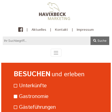
|
Aktuelles
|
Kontakt
|
Impressum
Suche
BESUCHEN
und erleben
Unterkünfte
Gastronomie
Gästeführungen